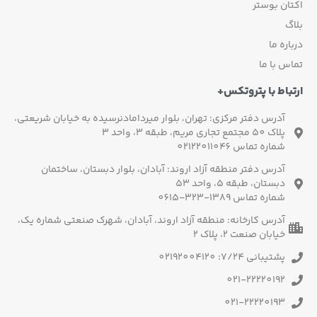
اکتان بوستر
بلاگ
درباره ما
تماس با ما
ارتباط با پتروتکس+
آدرس دفتر مرکزی: تهران، بلوار میردامادنرسیده به خیابان شریعتی،
پلاک 50 مجتمع تجاری مریم، طبقه 3، واحد 3
شماره تماس 02122011046
آدرس دفتر منطقه آزاد اروند: آبادان، بلوار دبستان، ساختمان
دبستان، طبقه 5، واحد 53
شماره تماس 1389-323-0615
آدرس کارخانه: منطقه آزاد اروند، آبادان، شهرک صنعتی شماره یک،
خیابان صنعت 2، پلاک 2
پشتیبانی 7/24: 02192004120
021-22220192
021-22220193