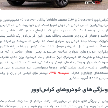
کراس‌اوور (Crossover یا CUV مخفف Crossover Utility Vehicle) محبوب‌ترین و
پرفروش‌ترین کلاس خودرو در جهان امروز است. این خودروها درواقع ترکیبی
از راحتی و هندلینگ یک سدان یا هاچ‌بک با ارتفاع بیشتر، ظاهر شاسی‌بلند
مانند و فضای کاربردی‌تر هستند. برخلاف تصور رایج، کراس‌اوور یک شاسی‌بلند
کوچک نیست؛ بلکه خودرویی سواری است که لباس شاسی‌بلند پوشیده و
دقیقاً به همین دلیل، این‌قدر موفق شده است. کراس‌اوورها بر پایهٔ پلتفرم
یکپارچه خودروهای سواری ساخته می‌شوند یعنی همان ساختاری که در
سدان‌ها و هاچ‌بک‌ها می‌بینیم. این ساختار باعث می‌شود وزن کمتر، مصرف
سوخت پایین‌تر و رفتار جاده‌ای نرم‌تر و چابک‌تری نسبت به شاسی‌بلندهای
واقعی داشته باشند. بیشتر کراس‌اوورها دیفرانسیل جلو هستند و حتی در
نسخه‌های چهارچرخ محرک،
سیستم AWD
بیشتر برای ایمنی در باران و برف
طراحی شده تا آفرود سنگین.
ویژگی‌های خودروهای کراس‌اوور
یکی از ویژگی‌های مهم کراس‌اوورها، ارتفاع بیشتر از سدان‌ها است باعث
می‌شود ورود و خروج راحت‌تر باشد، دید راننده بهتر شود و عبور از سرعت‌گیرها