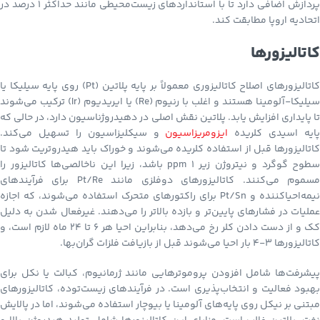
پردازش اضافی دارد تا با استانداردهای زیست‌محیطی مانند حداکثر ۱ درصد در
اتحادیه اروپا مطابقت کند.
کاتالیزورها
کاتالیزورهای اصلاح کاتالیزوری معمولاً بر پایه پلاتین (Pt) روی پایه سیلیکا یا
سیلیکا-آلومینا هستند و اغلب با رنیوم (Re) یا ایریدیوم (Ir) ترکیب می‌شوند
تا پایداری افزایش یابد. پلاتین نقش اصلی در دهیدروژناسیون دارد، در حالی که
پایه اسیدی کلریده
ایزومریزاسیون
و سیکلیزاسیون را تسهیل می‌کند.
کاتالیزورها قبل از استفاده کلریده می‌شوند و خوراک باید هیدروتریت شود تا
سطوح گوگرد و نیتروژن زیر ۱ ppm باشد، زیرا این ناخالصی‌ها کاتالیزور را
مسموم می‌کنند. کاتالیزورهای دوفلزی مانند Pt/Re برای فرآیندهای
نیمه‌احیاکننده و Pt/Sn برای راکتورهای متحرک استفاده می‌شوند، که اجازه
عملیات در فشارهای پایین‌تر و بازده بالاتر را می‌دهند. غیرفعال شدن به دلیل
کک و از دست دادن کلر رخ می‌دهد، بنابراین احیا هر ۶ تا ۲۴ ماه لازم است، و
کاتالیزورها ۳-۴ بار احیا می‌شوند قبل از بازیافت فلزات گران‌بها.
پیشرفت‌ها شامل افزودن پروموترهایی مانند ژرمانیوم، کبالت یا نکل برای
بهبود فعالیت و انتخاب‌پذیری است. در فرآیندهای زیست‌توده، کاتالیزورهای
مبتنی بر نیکل روی پایه‌های آلومینا یا بیوچار استفاده می‌شوند، اما در پالایش