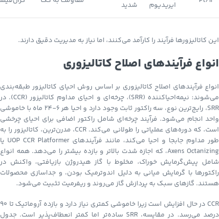
Pt/Ir
مقاومت به کک
گران‌قیم
ایریدیوم
شدید
این کاتالیزورها فرآیند را کارآمد می‌کنند، اما نیاز به مدیریت دقیق دارند.
انواع فرآیندهای اصلاح کاتالیزوری
انواع فرآیندهای اصلاح کاتالیزوری بر اساس روش احیای کاتالیزور طبقه‌بندی
می‌شوند: نیمه‌احیاکننده (SRR)، چرخه‌ای و احیای مداوم کاتالیزور (CCR). در
SRR، رایج‌ترین نوع، سه راکتور ثابت وجود دارد و احیا هر ۶-۲۴ ماه با خاموشی
واحد انجام می‌شود. فرآیند چرخه‌ای شامل راکتور اضافی برای احیای چرخشی
است، که دوره‌های عملیاتی را طولانی می‌کند. CCR، مدرن‌ترین، کاتالیزور را به
طور مداوم جابجا و احیا می‌کند، مانند فرآیندهای UOP CCR Platformer یا
Axens Octanizing، که اجازه شدت بالاتر و بازده بیشتر را می‌دهد. همه انواع
شامل پیش‌گرمایش خوراک، مخلوط با گاز هیدروژن بازیافتی، واکنش در
راکتورها با گرمایش میانی به دلیل اندوترمیک بودن، و جداسازی محصولات
هستند. گازهای سبک به پردازش گاز می‌روند و ریفرمیت تثبیت می‌شود.
CCR در حال افزایش است زیرا خاموشی کمتری نیاز دارد و بازده آروماتیک تا ۹۰
درصد می‌رسد. در مقایسه، SRR ساده‌تر اما کمتر انعطاف‌پذیر است. جدول