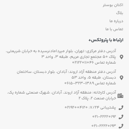
اکتان بوستر
بلاگ
درباره ما
تماس با ما
ارتباط با پتروتکس+
آدرس دفتر مرکزی: تهران، بلوار میردامادنرسیده به خیابان شریعتی،
پلاک 50 مجتمع تجاری مریم، طبقه 3، واحد 3
شماره تماس 02122011046
آدرس دفتر منطقه آزاد اروند: آبادان، بلوار دبستان، ساختمان
دبستان، طبقه 5، واحد 53
شماره تماس 1389-323-0615
آدرس کارخانه: منطقه آزاد اروند، آبادان، شهرک صنعتی شماره یک،
خیابان صنعت 2، پلاک 2
پشتیبانی 7/24: 02192004120
021-22220192
021-22220193