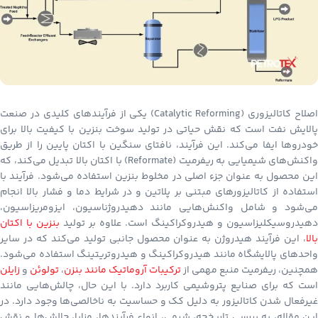
اصلاح کاتالیزوری (Catalytic Reforming) یکی از فرآیندهای کلیدی در صنعت
پالایش نفت است که نقش حیاتی در تولید سوخت بنزین با کیفیت بالا برای
خودروها ایفا می‌کند. این فرآیند، نافتای سنگین با اکتان پایین را از طریق
واکنش‌های شیمیایی به ریفرمیت (Reformate) با اکتان بالا تبدیل می‌کند، که
این محصول به عنوان جزء اصلی در مخلوط بنزین استفاده می‌شود. فرآیند با
استفاده از کاتالیزورهای مبتنی بر پلاتین و در شرایط دما و فشار بالا انجام
می‌شود و شامل واکنش‌هایی مانند دهیدروژناسیون، ایزومریزاسیون،
دهیدروسیکلیزاسیون و هیدروکراکینگ است. علاوه بر تولید
بنزین با اکتان
بالا
، این فرآیند هیدروژن به عنوان محصول جانبی تولید می‌کند که در سایر
واحدهای پالایشگاه مانند هیدروکراکینگ و هیدروتریتینگ استفاده می‌شود.
همچنین، ریفرمیت منبع مهمی از
ترکیبات آروماتیک مانند بنزن
،
تولوئن
و
زایلن
است که برای صنایع پتروشیمی کاربرد دارد. با این حال، چالش‌هایی مانند
غیرفعال شدن کاتالیزور به دلیل کک و حساسیت به ناخالصی‌ها وجود دارد. در
این مقاله، به بررسی تاریخچه، شیمی، انواع فرآیندها، مزایا، چالش‌ها و نقش