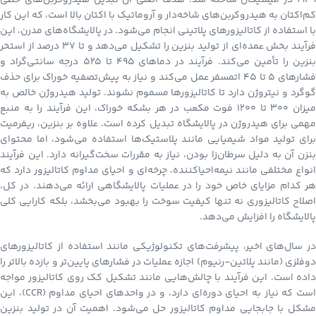
۱۹۴۹ در میشیگان ساخته شد. هدف اصلی آن تبدیل هیدروکربن‌های خطی
کم‌اکتان به هیدروکربن‌های شاخه‌دار و آروماتیک با اکتان بالا است، که این کار
با استفاده از کاتالیزورهای پلاتینی انجام می‌شود. در پالایشگاه‌های مدرن، این
فرآیند بخش عمده‌ای از تولید بنزین را تشکیل می‌دهد و تا ۳۷ درصد از استخر
بنزین را تأمین می‌کند. فرآیند در دماهای ۴۹۵ تا ۵۲۵ درجه سانتی‌گراد و
فشارهای ۵ تا ۴۵ اتمسفر عمل می‌کند و نیاز به پیش‌تصفیه خوراک برای حذف
گوگرد و نیتروژن دارد تا کاتالیزورها مسموم نشوند. تولید هیدروژن خالص به
میزان ۳۰۰ تا ۱۲۰۰ فوت مکعب در هر بشکه خوراک، این فرآیند را به منبع
مهمی برای هیدروژن در پالایشگاه تبدیل کرده است. علاوه بر بنزین، ریفرمیت
برای تولید مواد شیمیایی مانند پلاستیک‌ها استفاده می‌شود، اما محتوای
بنزن آن به دلیل سرطان‌زا بودن، نیاز به مقررات سخت‌گیرانه دارد. این فرآیند
انواع مختلفی مانند نیمه‌احیاکننده، چرخه‌ای و احیای مداوم کاتالیزور دارد که
هر کدام مزایای خاص خود را در عملیات پالایشگاهی ارائه می‌دهند. در کل،
اصلاح کاتالیزوری نه تنها کیفیت سوخت را بهبود می‌بخشد، بلکه کارایی کلی
پالایشگاه را افزایش می‌دهد.
در سال‌های اخیر، پیشرفت‌های تکنولوژیکی مانند استفاده از کاتالیزورهای
دوفلزی (مانند پلاتین-رنیوم) اجازه عملیات در فشارهای پایین‌تر و بازده بالاتر را
داده است. این فرآیند با چالش‌هایی مانند تشکیل کک روی کاتالیزور مواجه
است که نیاز به احیای دوره‌ای دارد، و در واحدهای احیای مداوم (CCR)، این
مشکل با جابجایی مداوم کاتالیزور حل می‌شود. اهمیت آن در تولید بنزین