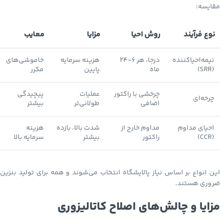
مقایسه:
نوع فرآیند
روش احیا
مزایا
معایب
نیمه‌احیاکننده
درجا، هر ۶-۲۴
هزینه سرمایه
خاموشی‌های
(SRR)
ماه
پایین
مکرر
چرخشی با راکتور
عملیات
پیچیدگی
چرخه‌ای
اضافی
طولانی‌تر
بیشتر
احیای مداوم
مداوم خارج از
شدت بالا، بازده
هزینه
(CCR)
راکتور
بیشتر
سرمایه بالا
این انواع بر اساس نیاز پالایشگاه انتخاب می‌شوند و همه برای تولید بنزین
ضروری هستند.
مزایا و چالش‌های اصلاح کاتالیزوری