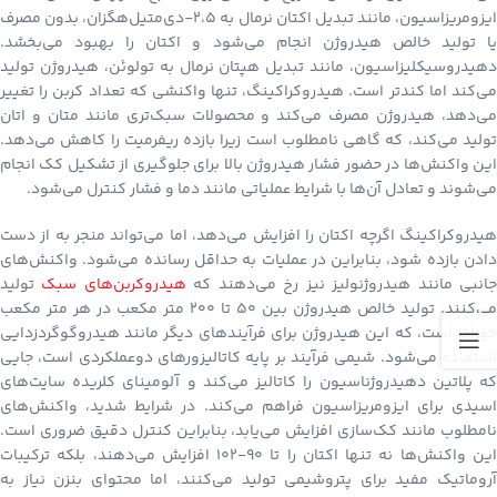
ایزومریزاسیون، مانند تبدیل اکتان نرمال به ۲،۵-دی‌متیل‌هگزان، بدون مصرف
یا تولید خالص هیدروژن انجام می‌شود و اکتان را بهبود می‌بخشد.
دهیدروسیکلیزاسیون، مانند تبدیل هپتان نرمال به تولوئن، هیدروژن تولید
می‌کند اما کندتر است. هیدروکراکینگ، تنها واکنشی که تعداد کربن را تغییر
می‌دهد، هیدروژن مصرف می‌کند و محصولات سبک‌تری مانند متان و اتان
تولید می‌کند، که گاهی نامطلوب است زیرا بازده ریفرمیت را کاهش می‌دهد.
این واکنش‌ها در حضور فشار هیدروژن بالا برای جلوگیری از تشکیل کک انجام
می‌شوند و تعادل آن‌ها با شرایط عملیاتی مانند دما و فشار کنترل می‌شود.
هیدروکراکینگ اگرچه اکتان را افزایش می‌دهد، اما می‌تواند منجر به از دست
دادن بازده شود، بنابراین در عملیات به حداقل رسانده می‌شود. واکنش‌های
انبی مانند هیدروژنولیز نیز رخ می‌دهند که
هیدروکربن‌های سبک
تولید
می‌کنند. تولید خالص هیدروژن بین ۵۰ تا ۲۰۰ متر مکعب در هر متر مکعب
خوراک است، که این هیدروژن برای فرآیندهای دیگر مانند هیدروگوگردزدایی
استفاده می‌شود. شیمی فرآیند بر پایه کاتالیزورهای دوعملکردی است، جایی
که پلاتین دهیدروژناسیون را کاتالیز می‌کند و آلومینای کلریده سایت‌های
اسیدی برای ایزومریزاسیون فراهم می‌کند. در شرایط شدید، واکنش‌های
نامطلوب مانند کک‌سازی افزایش می‌یابد، بنابراین کنترل دقیق ضروری است.
این واکنش‌ها نه تنها اکتان را تا ۹۰-۱۰۲ افزایش می‌دهند، بلکه ترکیبات
آروماتیک مفید برای پتروشیمی تولید می‌کنند، اما محتوای بنزن نیاز به