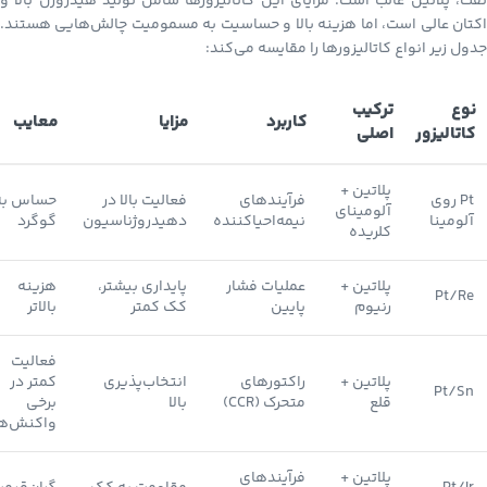
نفت، پلاتین غالب است. مزایای این کاتالیزورها شامل تولید هیدروژن بالا و
اکتان عالی است، اما هزینه بالا و حساسیت به مسمومیت چالش‌هایی هستند.
جدول زیر انواع کاتالیزورها را مقایسه می‌کند:
نوع
ترکیب
کاربرد
مزایا
معایب
کاتالیزور
اصلی
پلاتین +
Pt روی
فرآیندهای
فعالیت بالا در
حساس به
آلومینای
آلومینا
نیمه‌احیاکننده
دهیدروژناسیون
گوگرد
کلریده
پلاتین +
عملیات فشار
پایداری بیشتر،
هزینه
Pt/Re
رنیوم
پایین
کک کمتر
بالاتر
فعالیت
پلاتین +
راکتورهای
انتخاب‌پذیری
کمتر در
Pt/Sn
قلع
متحرک (CCR)
بالا
برخی
واکنش‌ها
پلاتین +
فرآیندهای