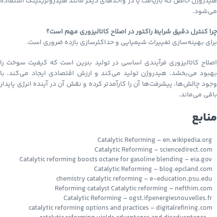
هیدروژن خالص که بازیافت یا در واحدهای دیگر مانند هیدروتریتینگ استفاده
می‌شود.
چرا کنترل دقیق شرایط راکتور در اصلاح کاتالیزوری مهم است؟
برای بهینه‌سازی تغییرات شیمیایی و حداکثرسازی بازده ضروری است.
اصلاح کاتالیزوری فرآیندی اساسی در تولید بنزین است که کیفیت سوخت را
بهبود می‌بخشد، هیدروژن تولید می‌کند و ارزش اقتصادی ایجاد می‌کند. با
وجود چالش‌ها، پیشرفت‌ها آن را کارآمدتر کرده و نقش آن در آینده انرژی پایدار
باقی می‌ماند.
منابع
Catalytic Reforming – en.wikipedia.org
Catalytic Reforming – sciencedirect.com
Catalytic reforming boosts octane for gasoline blending – eia.gov
Catalytic Reforming – blog.epcland.com
chemistry catalytic reforming – e-education.psu.edu
Reforming catalyst Catalytic reforming – nefthim.com
Catalytic Reforming – ogst.ifpenergiesnouvelles.fr
catalytic reforming options and practices – digitalrefining.com