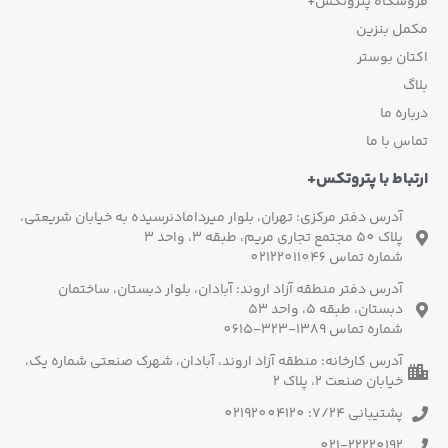
فروشگاه پتروتکس+
مکمل بنزین
اکتان بوستر
بلاگ
درباره ما
تماس با ما
ارتباط با پتروتکس+
آدرس دفتر مرکزی: تهران، بلوار میردامادنرسیده به خیابان شریعتی،
پلاک 50 مجتمع تجاری مریم، طبقه 3، واحد 3
شماره تماس 02122011046
آدرس دفتر منطقه آزاد اروند: آبادان، بلوار دبستان، ساختمان
دبستان، طبقه 5، واحد 53
شماره تماس 1389-323-0615
آدرس کارخانه: منطقه آزاد اروند، آبادان، شهرک صنعتی شماره یک،
خیابان صنعت 2، پلاک 2
پشتیبانی 7/24: 02192004120
021-22220192