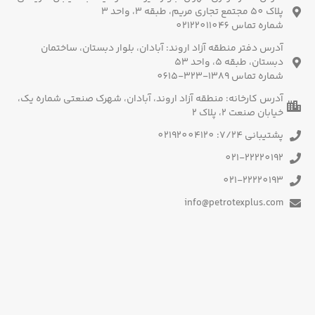
پلاک 50 مجتمع تجاری مریم، طبقه 3، واحد 3
شماره تماس 02122011046
آدرس دفتر منطقه آزاد اروند: آبادان، بلوار دبستان، ساختمان
دبستان، طبقه 5، واحد 53
شماره تماس 1389-323-0615
آدرس کارخانه: منطقه آزاد اروند، آبادان، شهرک صنعتی شماره یک،
خیابان صنعت 2، پلاک 2
پشتیبانی 7/24: 02192004120
021-22220192
021-22220193
info@petrotexplus.com