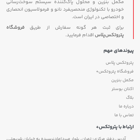
مکمل بنزین و محلول پاک‌کننده سیستم سوخت‌رسانی
خودرو با تکنولوژی منحصربفرد نانو و فرمولاسیون انحصاری
و اختصاصی در ایران است.
برای ثبت هر گونه سفارش از طریق
فروشگاه
پتروتکس‏‌پلاس
اقدام فرمایید.
پیوندهای مهم
پتروتکس پلاس
فروشگاه پتروتکس+
مکمل بنزین
اکتان بوستر
بلاگ
درباره ما
تماس با ما
ارتباط با پتروتکس+
آدرس دفتر مرکزی: تهران، بلوار میردامادنرسیده به خیابان شریعتی،