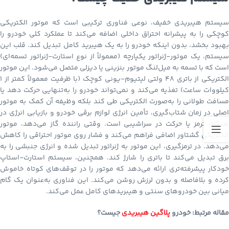
سیستم هیبریدی خفیف، نوعی فناوری ترکیبی است که موتور الکتریکی
کوچکی را به پیشرانه احتراق داخلی اضافه می‌کند تا عملکرد کلی خودرو را
بهبود بخشد، بدون اینکه خودرو را به یک هیبرید کامل تبدیل کند. قلب این
سیستم، یک موتور-ژنراتور یکپارچه (معمولاً از نوع استارت-ژنراتور تسمه‌ای)
است که با تسمه به میل‌لنگ موتور بنزینی یا دیزلی متصل می‌شود. این موتور
الکتریکی از باتری ۴۸ ولتی لیتیوم-یونی کوچک (با ظرفیت معمولاً کمتر از ۱
کیلووات ساعت) تغذیه می‌کند و نمی‌تواند خودرو را به‌تنهایی حرکت دهد یا
مسافت طولانی را به‌صورت الکتریکی طی کند بلکه وظیفه آن کمک به موتور
اصلی در زمان شتاب‌گیری، تأمین انرژی لوازم برقی خودرو و بازیابی انرژی در
هنگام ترمز یا حرکت در سراشیبی است. وقتی راننده گاز می‌دهد، موتور
الکتریکی گشتاور اضافی فراهم می‌کند و فشار روی موتور احتراقی را کاهش
می‌دهد. در ترمزگیری، این موتور به ژنراتور تبدیل شده و انرژی جنبشی را به
برق تبدیل می‌کند تا باتری را شارژ کند. همچنین، سیستم استارت-استاپ
خودکار پیشرفته‌تری ارائه می‌دهد که موتور را در توقف‌های کوتاه خاموش
کرده و بلافاصله و بدون لرزش روشن می‌کند. این فناوری به‌عنوان یک گام
میانی بین خودروهای سنتی و هیبریدهای کامل عمل می‌کند.
مقاله مرتبط: خودرو
پلاگین هیبریدی
جیست؟